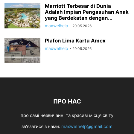
Marriott Terbesar di Dunia
Adalah Impian Pengasuhan Anak
yang Berdekatan dengan...
maxwelhelp
-
29.05.2026
Plafon Lima Kartu Amex
maxwelhelp
-
29.05.2026
ПРО НАС
про самі незвичайні та красиві місця світу
зв'язатися з нами:
maxwelhelp@gmail.com