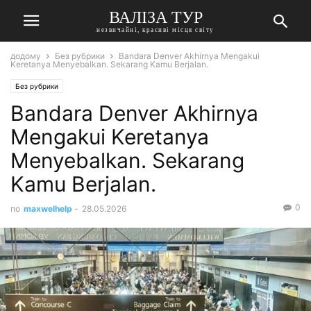
ВАЛІЗА ТУР
незвичайні, красиві місця світу
додому
Без рубрики
Bandara Denver Akhirnya Mengakui
Keretanya Menyebalkan. Sekarang Kamu Berjalan.
Без рубрики
Bandara Denver Akhirnya
Mengakui Keretanya
Menyebalkan. Sekarang
Kamu Berjalan.
0
по
maxwelhelp
-
28.05.2026