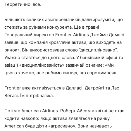
Теоретично: все.
Більшість великих авіаперевізників дали зрозуміти, що
стежать за руїнами конкурента. Ще в травні
Генеральний директор Frontier Airlines Джеймс Демпсі
заявив, що компанія «розгляне активи, що виходять на
ринок». Він використовував слово “дисципліновано”.
Уважно ставтеся до цього слова. У банківській сфері та
авіації «дисциплінованість» зазвичай означає: «Ми
цього хочемо, але робимо вигляд, що соромимося».
Frontier вже активізується в Далласі, Детройті та Лас-
Вегасі. Їм потрібна їжа.
Потім є American Airlines. Роберт Айсом в квітні не став
ходити навколо: якщо активи з’являться на ринку,
American буде діяти «агресивно». Вони називають