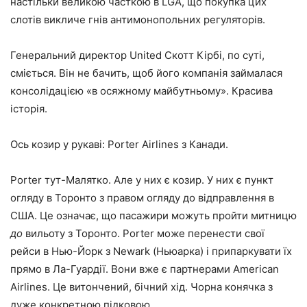
настільки великою часткою в LGA, що покупка цих
слотів викличе гнів антимонопольних регуляторів.
Генеральний директор United Скотт Кірбі, по суті,
сміється. Він не бачить, щоб його компанія займалася
консолідацією «в осяжному майбутньому». Красива
історія.
Ось козир у рукаві: Porter Airlines з Канади.
Porter тут-Малятко. Але у них є козир. У них є пункт
огляду в Торонто з правом огляду до відправлення в
США. Це означає, що пасажири можуть пройти митницю
до
вильоту з Торонто. Porter може перенести свої
рейси в Нью-Йорк з Newark (Ньюарка) і припаркувати їх
прямо в Ла-Гуардії. Вони вже є партнерами American
Airlines. Це витончений, бічний хід. Чорна конячка з
дуже конкретною підковою.