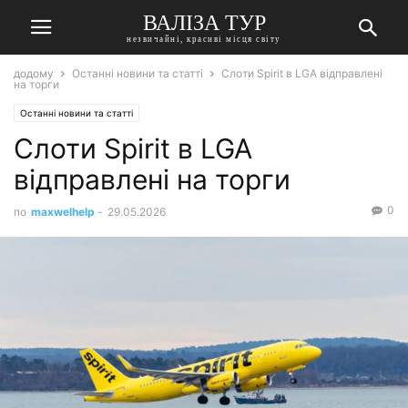
ВАЛІЗА ТУР
незвичайні, красиві місця світу
додому
Останні новини та статті
Слоти Spirit в LGA відправлені
на торги
Останні новини та статті
Слоти Spirit в LGA
відправлені на торги
0
по
maxwelhelp
-
29.05.2026