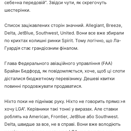
себе»на передовій”. Звідси чути, як скрегочуть
шестерінки.
Список зацікавлених сторін значний. Allegiant, Breeze,
Delta, JetBlue, Southwest, United. Вони все вже збирали
по крихтах колишні ринки Spirit. Тому логічно, що Ла-
Гуардія стає грандіозним фіналом.
Глава Федерального авіаційного управління (FAA)
Брайан Бедфорд, як повідомляється, хоче, щоб ці слоти
дісталися бюджетному перевізнику. Дешеві квитки
повинні продовжувати продаватися.
Ніхто поки не піднімає руку. Ніхто не говорить прямо:»я
хочу LGA”. Керівники такі тонкі у виразах. Але ставки
роблять на American, Frontier, JetBlue або Southwest.
Delta, швидше за все, не в справі. Вони вже володіють