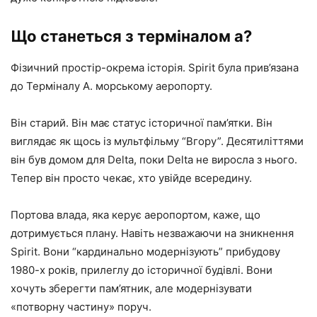
Що станеться з терміналом a?
Фізичний простір-окрема історія. Spirit була прив’язана
до Терміналу A. морському аеропорту.
Він старий. Він має статус історичної пам’ятки. Він
виглядає як щось із мультфільму “Вгору”. Десятиліттями
він був домом для Delta, поки Delta не виросла з нього.
Тепер він просто чекає, хто увійде всередину.
Портова влада, яка керує аеропортом, каже, що
дотримується плану. Навіть незважаючи на зникнення
Spirit. Вони “кардинально модернізують” прибудову
1980-х років, прилеглу до історичної будівлі. Вони
хочуть зберегти пам’ятник, але модернізувати
«потворну частину» поруч.