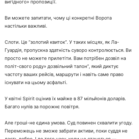
вигідного» пропозиції.
Ви можете запитати, чому ці конкретні Ворота
настільки важливі.
Слоти. Це “золотий квиток”. У таких місцях, як Ла-
Гуардія, пропускна здатність суворо контролюється. Ви
просто не можете прилетіти. Вам потрібен дозвіл на
політ-свого роду» дозвільний талон”, який диктує
частоту ваших рейсів, маршрути і навіть саме право
існувати на цьому асфальті.
У квітні Spirit оцінив їх майже в 87 мільйонів доларів.
Багато нулів за порожнє повітря.
Але гроші-не єдина умова. Суд повинен схвалити угоду.
Переможець не зможе забрати активи, поки суддя не
дасть добро. І до того часу, коли це станеться —