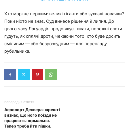
Хто моргне першим: великі гіганти або зухвалі новачки?
Поки ніхто не знає. Суд винесе рішення 9 липня. До
цього часу Лагуардія продовжує тикати, порожні слоти
гудуть, як сплячі дроти, чекаючи того, хто буде досить
сміливим — або безрозсудним — для перекладу
рубильника.
попередня стаття
Аеропорт Денвера нарешті
визнає, що його поїзди не
працюють нормально.
Тепер треба йти пішки.