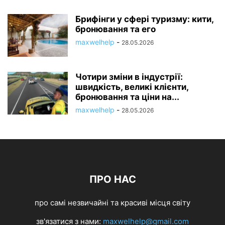
Брифінги у сфері туризму: кити,
бронювання та его
maxwelhelp
-
28.05.2026
Чотири зміни в індустрії:
швидкість, великі клієнти,
бронювання та ціни на...
maxwelhelp
-
28.05.2026
ПРО НАС
про самі незвичайні та красиві місця світу
зв'язатися з нами:
maxwelhelp@gmail.com