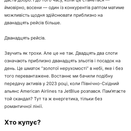
ймовірно, восени — один із конкурентів раптом матиме
можливість щодня здійснювати приблизно на
дванадцять рейсів більше.
Дванадцять рейсів.
Звучить як трохи. Але це не так. Двадцять два слоти
означають приблизно дванадцять зльотів і посадок на
день. Це шматок “золотої нерухомості” в небі, яке і без
того перевантажене. Востаннє ми бачили подібну
передачу активів у 2023 році, коли Північно-Східний
альянс American Airlines та JetBlue розпався. Пам’ятаєте
той скандал? Тут та ж енергетика, тільки без
романтичної лінії.
Хто купує?