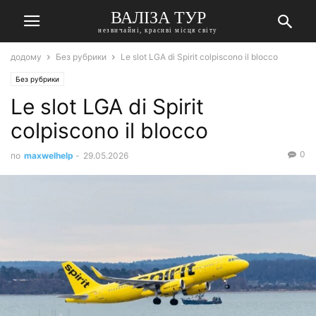
ВАЛІЗА ТУР
незвичайні, красиві місця світу
додому
Без рубрики
Le slot LGA di Spirit colpiscono il blocco
Без рубрики
Le slot LGA di Spirit
colpiscono il blocco
0
по
maxwelhelp
-
29.05.2026